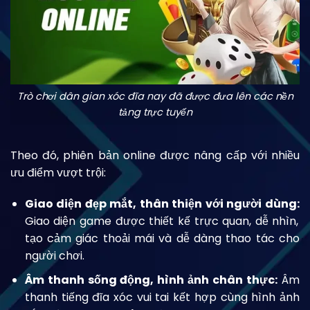
Trò chơi dân gian xóc đĩa nay đã được đưa lên các nền
tảng trực tuyến
Theo đó, phiên bản online được nâng cấp với nhiều
ưu điểm vượt trội:
Giao diện đẹp mắt, thân thiện với người dùng:
Giao diện game được thiết kế trực quan, dễ nhìn,
tạo cảm giác thoải mái và dễ dàng thao tác cho
người chơi.
Âm thanh sống động, hình ảnh chân thực:
Âm
thanh tiếng đĩa xóc vui tai kết hợp cùng hình ảnh