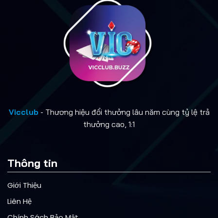
Vicclub
- Thương hiệu đổi thưởng lâu năm cùng tỷ lệ trả
thưởng cao, 1:1
Thông tin
Giới Thiệu
Liên Hệ
Chính Sách Bảo Mật