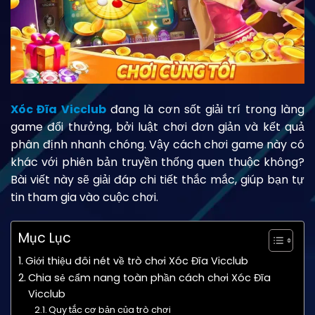
Xóc Đĩa Vicclub
đang là cơn sốt giải trí trong làng
game đổi thưởng, bởi luật chơi đơn giản và kết quả
phân định nhanh chóng. Vậy cách chơi game này có
khác với phiên bản truyền thống quen thuộc không?
Bài viết này sẽ giải đáp chi tiết thắc mắc, giúp bạn tự
tin tham gia vào cuộc chơi.
Mục Lục
Giới thiệu đôi nét về trò chơi Xóc Đĩa Vicclub
Chia sẻ cẩm nang toàn phần cách chơi Xóc Đĩa
Vicclub
Quy tắc cơ bản của trò chơi