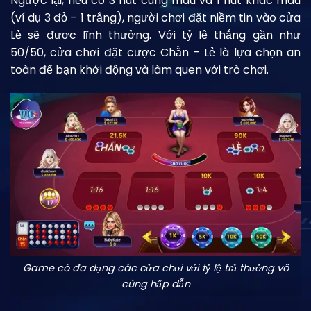
Ngược lại, nếu có 3 nút cùng màu và 1 nút khác màu
(ví dụ 3 đỏ – 1 trắng), người chơi đặt niềm tin vào cửa
Lẻ sẽ được lĩnh thưởng. Với tỷ lệ thắng gần như
50/50, cửa chơi đặt cược Chẵn – Lẻ là lựa chọn an
toàn để bạn khởi động và làm quen với trò chơi.
Game có đa dạng các cửa chơi với tỷ lệ trả thưởng vô
cùng hấp dẫn