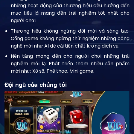
những hoạt động của thương hiệu đều hướng đến
mục tiêu là mang đến trải nghiệm tốt nhất cho
người chơi.
Thương hiệu không ngừng đổi mới và sáng tạo:
Cổng game không ngừng thử nghiệm những công
nghệ mới như AI để cải tiến chất lượng dịch vụ.
Nền tảng mang đến cho người chơi những trải
nghiệm mới lạ: Phát triển thêm nhiều sản phẩm
mới như: Xổ số, Thể thao, Mini game.
Đội ngũ của chúng tôi