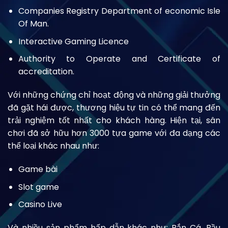
Companies Registry Department of economic Isle
Of Man.
Interactive Gaming Licence
Authority to Operate and Certificate of
accreditation.
Với những chứng chỉ hoạt động và những giải thưởng
đã gặt hái được, thương hiệu tự tin có thể mang đến
trải nghiệm tốt nhất cho khách hàng. Hiện tại, sân
chơi đã sở hữu hơn 3000 tựa game với đa dạng các
thể loại khác nhau như:
Game bài
Slot game
Casino Live
Và nhiều sản phẩm hấp dẫn khác như: Bắn Cá, Bầu