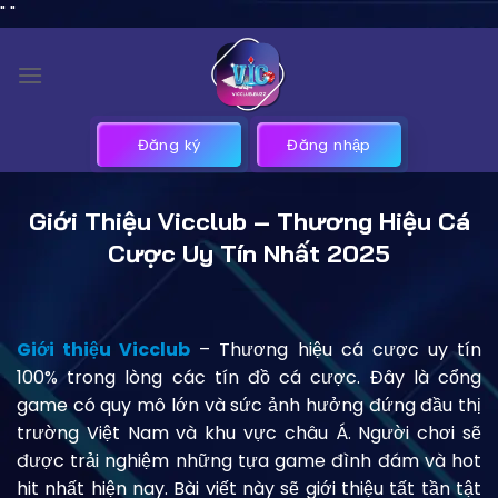
Bỏ
"
"
qua
nội
dung
Đăng ký
Đăng nhập
Giới Thiệu Vicclub – Thương Hiệu Cá
Cược Uy Tín Nhất 2025
Giới thiệu Vicclub
– Thương hiệu cá cược uy tín
100% trong lòng các tín đồ cá cược. Đây là cổng
game có quy mô lớn và sức ảnh hưởng đứng đầu thị
trường Việt Nam và khu vực châu Á. Người chơi sẽ
được trải nghiệm những tựa game đình đám và hot
hit nhất hiện nay. Bài viết này sẽ giới thiệu tất tần tật