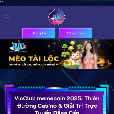
Bỏ
"
"
qua
nội
dung
Đăng ký
Đăng nhập
VicClub memecoin 2025: Thiên
Đường Casino & Giải Trí Trực
Tuyến Đẳng Cấp