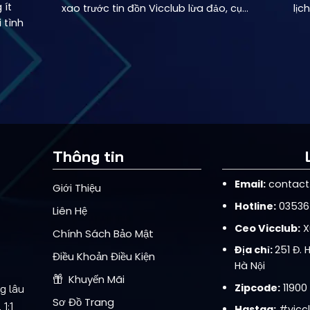
 ít
xao trước tin đồn Vicclub lừa đảo, cụ...
lịc
 tình
Thông tin
Email:
contact
Giới Thiệu
Hotline:
03536
Liên Hệ
Ceo Vicclub:
X
Chính Sách Bảo Mật
Địa chỉ:
251 Đ. 
Điều Khoản Điều Kiện
Hà Nội
Khuyến Mãi
Zipcode:
11900
g lâu
Sơ Đồ Trang
1:1
Hastag:
#viccl