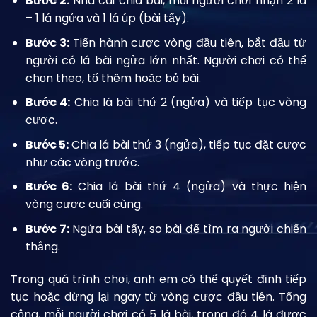
Bước 2:
Nhà cái chia bài, mỗi người chơi nhận 2 lá
– 1 lá ngửa và 1 lá úp (bài tẩy).
Bước 3:
Tiến hành cược vòng đầu tiên, bắt đầu từ
người có lá bài ngửa lớn nhất. Người chơi có thể
chọn theo, tố thêm hoặc bỏ bài.
Bước 4:
Chia lá bài thứ 2 (ngửa) và tiếp tục vòng
cược.
Bước 5:
Chia lá bài thứ 3 (ngửa), tiếp tục đặt cược
như các vòng trước.
Bước 6:
Chia lá bài thứ 4 (ngửa) và thực hiện
vòng cược cuối cùng.
Bước 7:
Ngửa bài tẩy, so bài để tìm ra người chiến
thắng.
Trong quá trình chơi, anh em có thể quyết định tiếp
tục hoặc dừng lại ngay từ vòng cược đầu tiên. Tổng
cộng, mỗi người chơi có 5 lá bài, trong đó 4 lá được