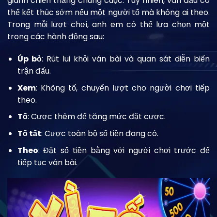
giành chiến thắng chung cuộc. Tuy nhiên, ván đấu có
thể kết thúc sớm nếu một người tố mà không ai theo.
Trong mỗi lượt chơi, anh em có thể lựa chọn một
trong các hành động sau:
Úp bỏ
: Rút lui khỏi ván bài và quan sát diễn biến
trận đấu.
Xem
: Không tố, chuyển lượt cho người chơi tiếp
theo.
Tố
: Cược thêm để tăng mức đặt cược.
Tố tất
: Cược toàn bộ số tiền đang có.
Theo
: Đặt số tiền bằng với người chơi trước để
tiếp tục ván bài.