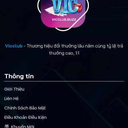
Vicclub
- Thương hiệu đổi thưởng lâu năm cùng tỷ lệ trả
thưởng cao, 1:1
Thông tin
Giới Thiệu
Liên Hệ
Chính Sách Bảo Mật
Điều Khoản Điều Kiện
Khuyến Mãi