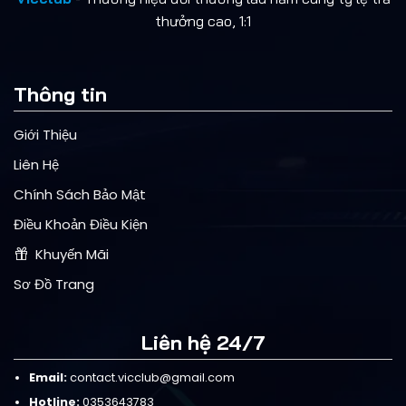
thưởng cao, 1:1
Thông tin
Giới Thiệu
Liên Hệ
Chính Sách Bảo Mật
Điều Khoản Điều Kiện
Khuyến Mãi
Sơ Đồ Trang
Liên hệ 24/7
Email:
contact.vicclub@gmail.com
Hotline:
0353643783