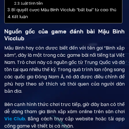
Luật tính tiền
Bí quyết cược Mậu Binh Vicclub “bất bại” từ cao thủ
Kết luận
Nguồn gốc của game đánh bài Mậu Binh
Vicclub
Mậu Binh hay còn được biết đến với tên gọi “Binh xập
xám”, đây là một trong các game bài nổi tiếng tại Việt
Nam. Trò chơi này có nguồn gốc từ Trung Quốc và đã
tồn tại qua nhiều thế kỷ. Trong quá trình lan rộng sang
các quốc gia Đông Nam Á, nó đã được điều chỉnh để
phù hợp theo sở thích và thói quen của người dân
bản địa.
Bên cạnh hình thức chơi trực tiếp, giờ đây bạn có thể
dễ dàng tham gia Binh xập xám online trên sân chơi
Vic Club
. Bằng cách truy cập website hoặc tải app
cổng game về thiết bị cá nhân.