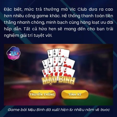
Đặc biệt, mức trả thưởng mà Vic Club đưa ra cao
hơn nhiều cổng game khác. Hệ thống thanh toán tiền
thắng nhanh chóng, minh bạch cùng hàng loạt ưu đãi
hấp dẫn. Tất cả hứa hẹn sẽ mang đến cho bạn trải
nghiệm giải trí tuyệt vời.
Game bài Mậu Binh đã xuất hiện từ nhiều năm về trước