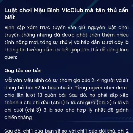
Luật chơi Mậu Binh VicClub mà tân thủ cần
biết
Binh xập xám trực tuyến vẫn giữ nguyên luật chơi
truyền thống nhưng đã được phát triển thêm nhiều
tính năng mới, tăng sự thú vị và hấp dẫn. Dưới đây là
thông tin hướng dẫn chi tiết giúp tân thủ dễ dàng làm
quen:
Quy tắc cơ bản
Mỗi ván Mậu Binh có sự tham gia của 2-4 người và sử
dụng bộ bài 52 lá tiêu chuẩn. Từng người chơi được
chia lần lượt 13 quân bài. Sau đó, họ phải sắp xếp
thành 3 chi: chi đầu (chi 1) 5 lá, chi giữa (chi 2) 5 lá và
chi cuối (chi 3) 3 lá sao cho hợp lý nhất để giành
chiến thắng.
Sau đó, chi 1 của bạn sẽ so với chi 1 của đối thủ, chi 2