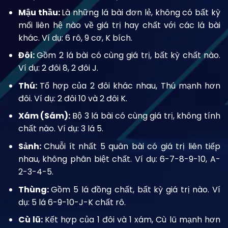
Mậu thầu:
Là những lá bài đơn lẻ, không có bất kỳ
mối liên hệ nào về giá trị hay chất với các lá bài
khác. Ví dụ: 6 rô, 9 cơ, K bích.
Đôi:
Gồm 2 lá bài có cùng giá trị, bất kỳ chất nào.
Ví dụ: 2 đôi 8, 2 đôi J.
Thú:
Tổ hợp của 2 đôi khác nhau, Thú mạnh hơn
đôi. Ví dụ: 2 đôi 10 và 2 đôi K.
Xám (Sám):
Bộ 3 lá bài có cùng giá trị, không tính
chất nào. Ví dụ: 3 lá 5.
Sảnh:
Chuỗi ít nhất 5 quân bài có giá trị liên tiếp
nhau, không phân biệt chất. Ví dụ: 6-7-8-9-10, A-
2-3-4-5.
Thùng:
Gồm 5 lá đồng chất, bất kỳ giá trị nào. Ví
dụ: 5 lá 6-9-10-J-K chất rô.
Cù lũ:
Kết hợp của 1 đôi và 1 xám, Cù lũ mạnh hơn