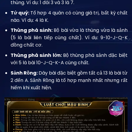
thùng. Ví dụ: 1 đôi 3 và 3 lá 7.
Tứ quý:
Tổ hợp
4 quân có cùng giá trị, bất kỳ chất
nào. Ví dụ: 4 lá K.
Thùng phá sảnh:
Bộ bài vừa là
thùng vừa là sảnh
(5 lá bài liên tiếp cùng chất). Ví dụ: 9-10-J-Q-K
đồng chất cơ.
Thùng phá sảnh lớn:
Bộ thùng phá sảnh đặc biệt
với 5 lá bài 10-J-Q-K-A cùng chất.
Sảnh Rồng:
Dây bài đặc biệt gồm tất cả 13 lá bài từ
2 đến A. Sảnh Rồng là tổ hợp mạnh nhất nhưng rất
hiếm khi xuất hiện.