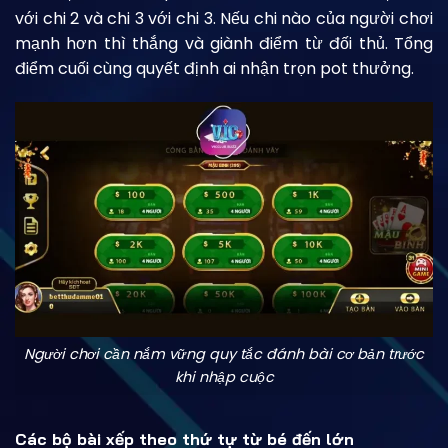
với chi 2 và chi 3 với chi 3. Nếu chi nào của người chơi
mạnh hơn thì thắng và giành điểm từ đối thủ. Tổng
điểm cuối cùng quyết định ai nhận trọn pot thưởng.
Người chơi cần nắm vững quy tắc đánh bài cơ bản trước
khi nhập cuộc
Các bộ bài xếp theo thứ tự từ bé đến lớn