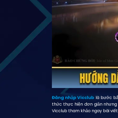
Đăng nhập Vicclub
là bước b
thức thực hiện đơn giản nhưng 
Vicclub tham khảo ngay bài viế