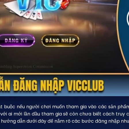
ắt buộc nếu người chơi muốn tham gia vào các sản phẩ
với ai mới lần đầu tham gia sẽ còn chưa biết cách truy 
t hướng dẫn dưới đây để nắm rõ các bước đăng nhập như