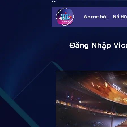
Bỏ
"
"
qua
Game bài
Nổ H
nội
dung
Đăng Nhập Vic