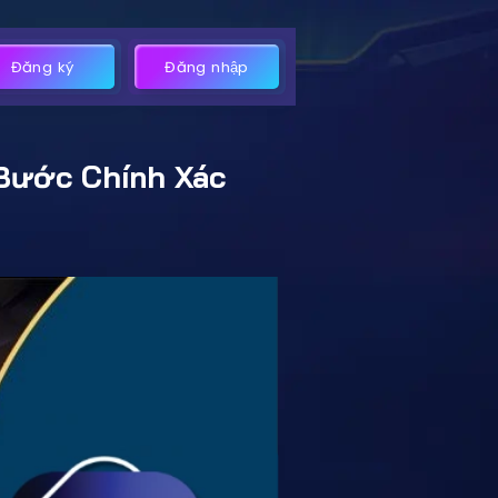
Đăng ký
Đăng nhập
Bước Chính Xác