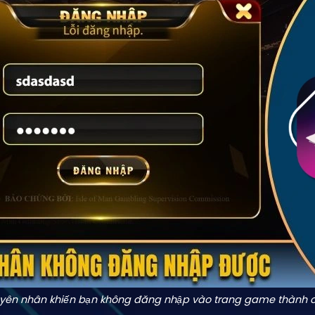
yên nhân khiến bạn không đăng nhập vào trang game thành 