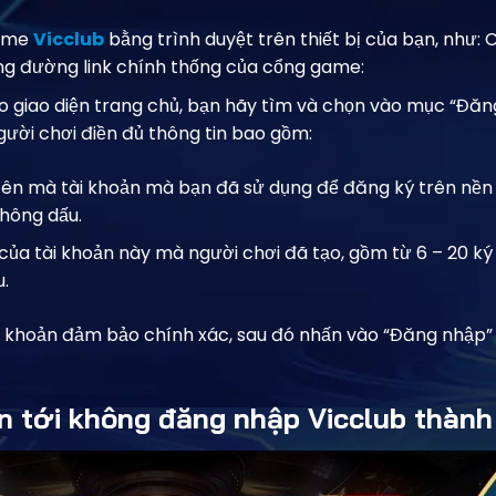
game
Vicclub
bằng trình duyệt trên thiết bị của bạn, như: 
ng đường link chính thống của cổng game:
o giao diện trang chủ, bạn hãy tìm và chọn vào mục “Đăng
gười chơi điền đủ thông tin bao gồm:
tên mà tài khoản mà bạn đã sử dụng để đăng ký trên nền t
 không dấu.
ủa tài khoản này mà người chơi đã tạo, gồm từ 6 – 20 ký tự
u.
ài khoản đảm bảo chính xác, sau đó nhấn vào “Đăng nhập” 
 tới không đăng nhập Vicclub thành