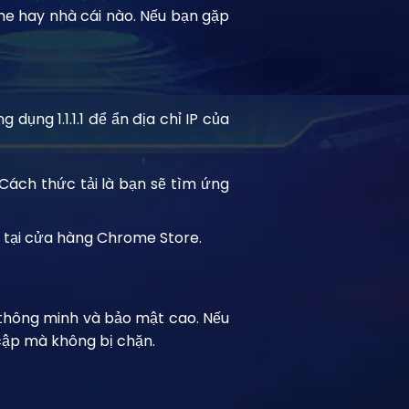
e hay nhà cái nào. Nếu bạn gặp
ụng 1.1.1.1 để ẩn địa chỉ IP của
. Cách thức tải là bạn sẽ tìm ứng
 tại cửa hàng Chrome Store.
 thông minh và bảo mật cao. Nếu
cập mà không bị chặn.