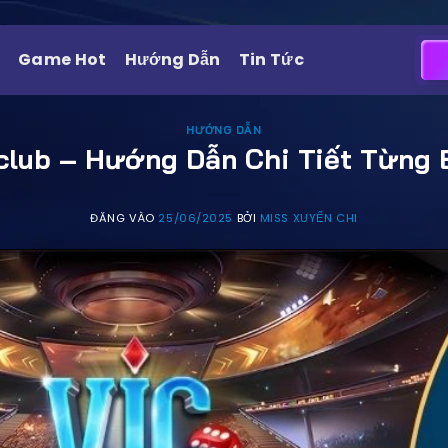
ũ
Game Hot
Hướng Dẫn
Tin Tức
HƯỚNG DẪN
club – Hướng Dẫn Chi Tiết Từng 
ĐĂNG VÀO
25/06/2025
BỞI
MISS XUYẾN CHI