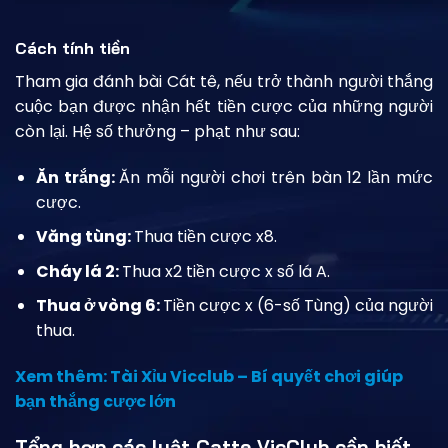
Cách tính tiền
Tham gia đánh bài Cát tê, nếu trở thành người thắng
cuộc bạn được nhận hết tiền cược của những người
còn lại. Hệ số thưởng – phạt như sau:
Ăn trắng:
Ăn mỗi người chơi trên bàn 12 lần mức
cược.
Văng tùng:
Thua tiền cược x8.
Cháy lá 2:
Thua x2 tiền cược x số lá A.
Thua ở vòng 6:
Tiền cược x (6-số Tùng) của người
thua.
Xem thêm: Tài Xỉu Vicclub – Bí quyết chơi giúp
bạn thắng cược lớn
Tổng hợp các luật Catte VicClub cần biết