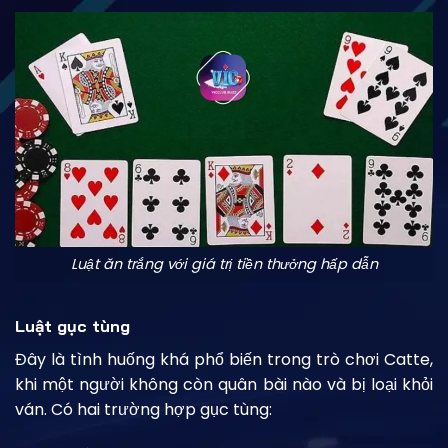
Luật ăn trắng với giá trị tiền thưởng hấp dẫn
Luật gục tùng
Đây là tình huống khá phổ biến trong trò chơi Catte,
khi một người không còn quân bài nào và bị loại khỏi
ván. Có hai trường hợp gục tùng: