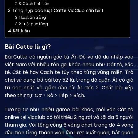
Cách tính tiền
Tổng hợp các luật Catte VicClub cần biết
Luật ăn trắng
Luật gục tùng
Kết luận
Bài Catte là gì?
Bài Catte có nguồn gốc từ Ấn Độ và đã du nhập vào
Việt Nam với nhiều tên gọi khác nhau như Cát tê, Sắc
tê, Cắt tê hay Cach te tùy theo từng vùng miền. Trò
chơi sử dụng bộ bài tây 52 lá, trong đó quân Át có giá
trị cao nhất và giảm dần từ Át đến 2. Chất bài xếp
theo thứ tự: Cơ > Rô > Tép > Bích.
Tương tự như nhiều game bài khác, mỗi ván Cát tê
online tại Vicclub có tối thiểu 2 người và tối đa 5 người
tham gia. Với tổng cộng 6 vòng chơi, trong đó 4 vòng
đầu tiên từng thành viên lần lượt xuất quân, bắt quân