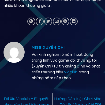
nhiều khoản thưởng giá trị.
MISS XUYẾN CHI
Với kinh nghiệm 5 năm hoạt động
trong lĩnh vực game đổi thưởng, tôi
(Xuyến Chi) tự tin khẳng định và phát
triển thương hiệu
Vicclub
trong
những năm tiếp theo.
Tài Xỉu Vicclub – Bí quyết
Hướng Dẫn Luật Chơi Mèo
chơi giúp bạn thắng cược
Tài Lộc Vicclub Chi Tiết